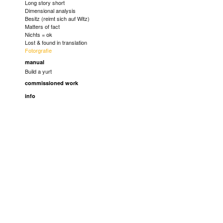
Long story short
Dimensional analysis
Besitz (reimt sich auf Witz)
Matters of fact
Nichts = ok
Lost & found in translation
Fotorgrafie
manual
Build a yurt
commissioned work
info