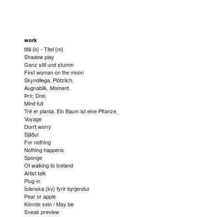
work
titill {k} - Titel {m}
Shadow play
Ganz still und stumm
First woman on the moon
Skyndilega. Plötzlich.
Augnablik. Moment.
Þrír. Drei.
Mind full
Tré er planta. Ein Baum ist eine Pflanze.
Voyage
Don't worry
Sjáðu!
For nothing
Nothing happens
Sponge
Of walking to Iceland
Artist talk
Plug-in
Íslenska {kv} fyrir byrjendur
Pear or apple
Könnte sein / May be
Sneak preview