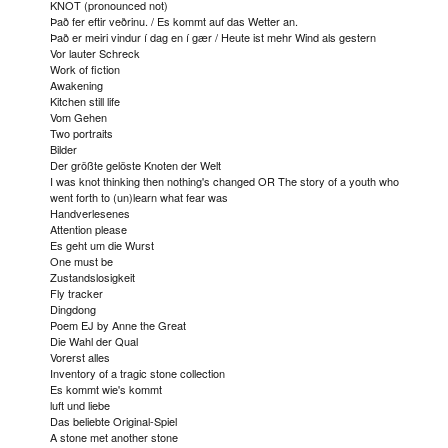
KNOT (pronounced not)
Það fer eftir veðrinu. / Es kommt auf das Wetter an.
Það er meiri vindur í dag en í gær / Heute ist mehr Wind als gestern
Vor lauter Schreck
Work of fiction
Awakening
Kitchen still life
Vom Gehen
Two portraits
Bilder
Der größte gelöste Knoten der Welt
I was knot thinking then nothing's changed OR The story of a youth who
went forth to (un)learn what fear was
Handverlesenes
Attention please
Es geht um die Wurst
One must be
Zustandslosigkeit
Fly tracker
Dingdong
Poem EJ by Anne the Great
Die Wahl der Qual
Vorerst alles
Inventory of a tragic stone collection
Es kommt wie's kommt
luft und liebe
Das beliebte Original-Spiel
A stone met another stone